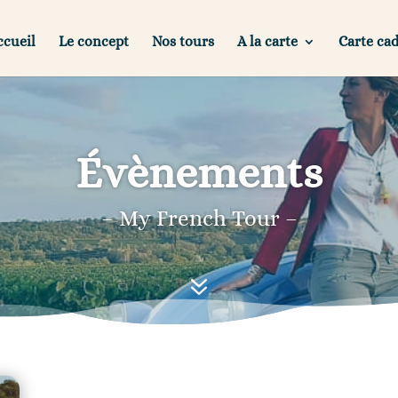
ccueil
Le concept
Nos tours
A la carte
Carte ca
Évènements
– My French Tour –
7